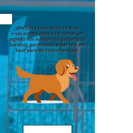
Olá! Sou a Luna, tenho 14 anos
e sou autista, deixa eu te contar um
segredo: nós autistas não gostamos de
barulhos, porém estou super feliz em
fazer
parte da Escola Paroquial.