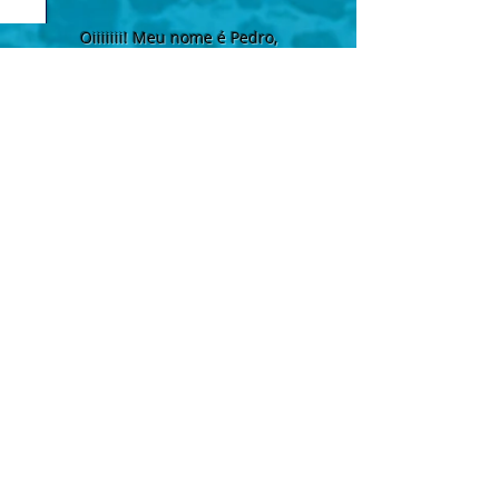
Oiiiiiii! Meu nome é Pedro,
mas pode me chamar de
Pedrinho. Eu tenho 5 aninhos,
adoro estudar, brincar e
me divertir com meus amiguinhos .
Parceiros